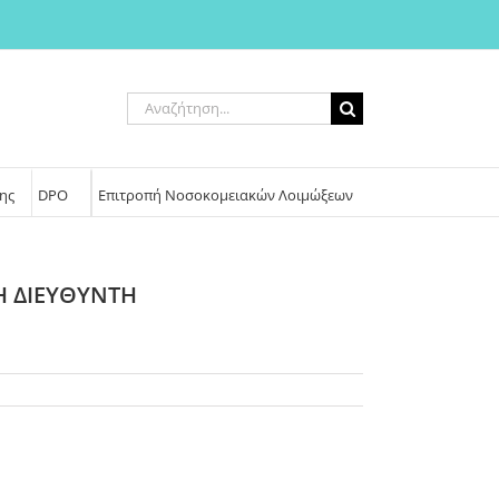
Αναζήτηση
για:
ης
DPO
Επιτροπή Νοσοκομειακών Λοιμώξεων
Η ΔΙΕΥΘΥΝΤΗ