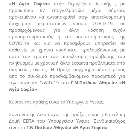
«Η Αγία Σοφία»
στην Περιφέρεια Αττικής , με
προσωπικό 87 επαγγελματιών μέχρι σήμερα,
προκειμένου να ανταποκριθεί στην αποτελεσματική
διαχείριση περιστατικών νόσου COVID-19, σε
προσερχόμενους για άλλη νόσηση τυχόν
προσυμπτωματικούς ή και ασυμπτωματικούς της
COVID-19 και για να προσφέρουν υπηρεσίες σε
ασθενείς με χρόνια νοσήματα, προλαμβάνοντας με
αυτό τον τρόπο τον αποκλεισμό πρόσβασης του
πληθυσμού με χρόνια ή άλλα έκτακτα προβλήματα από
υπηρεσίες υγείας. Η Πράξη συγχρηματοδοτεί μέρος
από το συνολικό προσλαμβανόμενο προσωπικό για
την επιδημία CoViD-19 στο
Γ.Ν.Παίδων Αθηνών «Η
Αγία Σοφία»
Κύριος της πράξης είναι το Υπουργείο Υγείας.
Συντονιστής Δικαιούχος της πράξης είναι η Επιτελική
Δομή ΕΣΠΑ του Υπουργείου Υγείας. Συνδικαιούχος
είναι το
Γ.Ν.Παίδων Αθηνών «Η Αγία Σοφία»