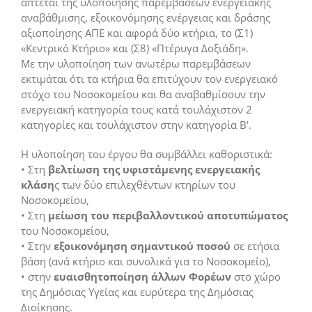
άπτεται της υλοποίησης παρεμβάσεων ενεργειακής
αναβάθμισης, εξοικονόμησης ενέργειας και δράσης
αξιοποίησης ΑΠΕ και αφορά δύο κτήρια, το (Σ1)
«Κεντρικό Κτήριο» και (Σ8) «Πτέρυγα Δοξιάδη».
Με την υλοποίηση των ανωτέρω παρεμβάσεων
εκτιμάται ότι τα κτήρια θα επιτύχουν τον ενεργειακό
στόχο του Νοσοκομείου και θα αναβαθμίσουν την
ενεργειακή κατηγορία τους κατά τουλάχιστον 2
κατηγορίες και τουλάχιστον στην κατηγορία Β’.
Η υλοποίηση του έργου θα συμβάλλει καθοριστικά:
• Στη
βελτίωση της υφιστάμενης ενεργειακής
κλάση
ς των δύο επιλεχθέντων κτηρίων του
Νοσοκομείου,
• Στη
μείωση του περιβαλλοντικού αποτυπώματος
του Νοσοκομείου,
• Στην
εξοικονόμηση σημαντικού ποσού
σε ετήσια
βάση (ανά κτήριο και συνολικά για το Νοσοκομείο),
• στην
ευαισθητοποίηση άλλων Φορέων
στο χώρο
της Δημόσιας Υγείας και ευρύτερα της Δημόσιας
Διοίκησης.