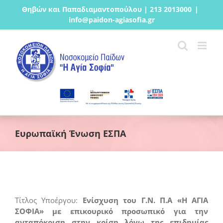
Μετάβαση
Θηβών και Παπαδιαμαντοπούλου | 213 2013000
|
στο
info@paidon-agiasofia.gr
περιεχόμενο
Ευρωπαϊκή Ένωση ΕΣΠΑ
Τίτλος Υποέργου:
Ενίσχυση του Γ.Ν. Π.Α «Η ΑΓΙΑ
ΣΟΦΙΑ» με επικουρικό προσωπικό για την
ανταπόκριση στην κρίση λόγω της επιδημίας