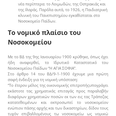
νέα περίπτερα: το Λοιμωδών, της Οστρακιάς και
της Ιλαράς. Παρ΄όλα αυτά, το 1926, η Παιδιατρική
κλινική του Πανεπιστημίου εγκαθίσταται στο
Νοσοκομείο Παίδων.
Το νομικό πλαίσιο του
Νοσοκομείου
Με το ΒΔ της 9ης Ιανουαρίου 1900 κρύθηκε, όπως έχει
ήδη αναφερθεί, το Ιδρυτικό Καταστατικό του
Νοσοκομείου Παίδων “Η ΑΓΙΑ ΣΟΦΙΑ”.
Στο άρθρο 14 του ΒΔ/9-1-1900 έχουμε μια πρώτη
σαφή ένδειξη για τη νομική υπόσταση:
“To έτερον μέλος της οικονομικής επιτροπήςυπογράγει
εκάστοτε τας χρηματικάς επιταγάς προς παραλαβήν
διαφόρων χρηματικών ποσών εκ των εις τας Τράπεζας
κατατεθειμένων και εκπροσωπεί το νοσοκομείον
ενώπιον πάσης αρχής και των δικαστηρίων, δίδον τους
τυχόν επιβαλλομένους τω νοσοκομείω ως νομικώ