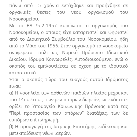
πάνω από 15 χρόνια εντάχθηκε και προήχθηκε σε
οργανικές θέσεις του νέου οργανισμού του
Νοσοκομείου.
Με το ΒΔ /5-2-1957 κυρώνεται ο οργανισμός του
Νοσοκομείου, ο οποίος είχε καταρτιστεί και ψηφιστεί
από το Διοικητικό Συμβούλιο του Νοσοκομείου, ήδη
από το Μάιο του 1956. Στον οργανισμό το νοσοκομείο
αναφέρεται πάλι ως Νομικό Πρόσωπο Ιδιωτικού
Δικαίου, Ίδρυμα Κοινωφελές, Αυτοδιοικούμενο, ενώ ο
σκοπός του εμπλουτίζεται σε σχέση με το ιδρυτικό
καταστατικό.
Έτσι ο σκοπός τώρα του ευαγούς αυτού Ιδρύματος
είναι:
α) Η νοσηλεία των ασθενών παιδιών ηλικίας μέχρι και
του 14ου έτους, των μεν απόρων δωρεάν, ως εκάστοτε
ορίζει το Υπουργείο Κοινωνικής Πρόνοιας κατά τας
“Περί προστασίας των απόρων” διατάξεις, των δε
ευπόρων επί πληρωμή.
β) Η προαγωγή της Ιατρικής Επιστήμης, ειδίκευση και
μετεκπαίδευση νέων ιατρών.