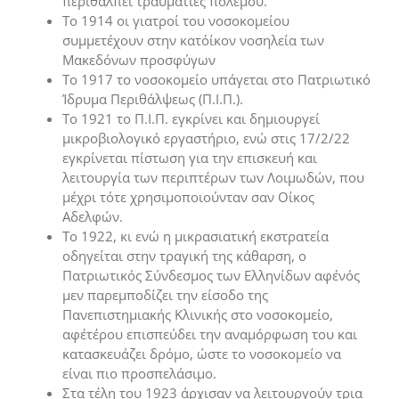
περιθάλπει τραυματίες πολέμου.
Το 1914 οι γιατροί του νοσοκομείου
συμμετέχουν στην κατ΄οίκον νοσηλεία των
Μακεδόνων προσφύγων
Το 1917 το νοσοκομείο υπάγεται στο Πατριωτικό
Ίδρυμα Περιθάλψεως (Π.Ι.Π.).
Το 1921 το Π.Ι.Π. εγκρίνει και δημιουργεί
μικροβιολογικό εργαστήριο, ενώ στις 17/2/22
εγκρίνεται πίστωση για την επισκευή και
λειτουργία των περιπτέρων των Λοιμωδών, που
μέχρι τότε χρησιμοποιούνταν σαν Οίκος
Αδελφών.
Το 1922, κι ενώ η μικρασιατική εκστρατεία
οδηγείται στην τραγική της κάθαρση, ο
Πατριωτικός Σύνδεσμος των Ελληνίδων αφ΄ενός
μεν παρεμποδίζει την είσοδο της
Πανεπιστημιακής Κλινικής στο νοσοκομείο,
αφ΄ετέρου επισπεύδει την αναμόρφωση του και
κατασκευάζει δρόμο, ώστε το νοσοκομείο να
είναι πιο προσπελάσιμο.
Στα τέλη του 1923 άρχισαν να λειτουργούν τρια