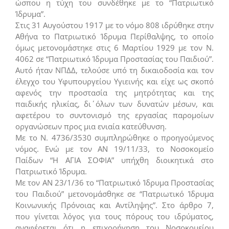
ώσπου η τύχη του συνδέθηκε με το “Πατριωτικό
Ίδρυμα”.
Στις 31 Αυγούστου 1917 με το νόμο 808 ιδρύθηκε στην
Αθήνα το Πατριωτικό Ίδρυμα Περίθαλψης, το οποίο
όμως μετονομάστηκε στις 6 Μαρτίου 1929 με τον Ν.
4062 σε “Πατριωτικό Ίδρυμα Προστασίας του Παιδιού”.
Αυτό ήταν ΝΠΔΔ, τελούσε υπό τη δικαιοδοσία και τον
έλεγχο του Υφυπουργείου Υγιεινής και είχε ως σκοπό
αφενός την προστασία της μητρότητας και της
παιδικής ηλικίας, δι΄ όλων των δυνατών μέσων, και
αφετέρου το συντονισμό της εργασίας παρομοίων
οργανώσεων προς μια ενιαία κατεύθυνση.
Με το Ν. 4736/3530 συμπληρώθηκε ο προηγούμενος
νόμος. Ενώ με τον ΑΝ 19/11/33, το Νοσοκομείο
Παίδων “Η ΑΓΙΑ ΣΟΦΙΑ” υπήχθη διοικητικά στο
Πατριωτικό Ίδρυμα.
Με τον ΑΝ 23/1/36 το “Πατριωτικό Ίδρυμα Προστασίας
του Παιδιού” μετονομάσθηκε σε “Πατριωτικό Ίδρυμα
Κοινωνικής Πρόνοιας και Αντίληψης”. Στο άρθρο 7,
που γίνεται λόγος για τους πόρους του ιδρύματος,
αναφέρεται ότι η επιχορήγηση του Νοσοκομείου