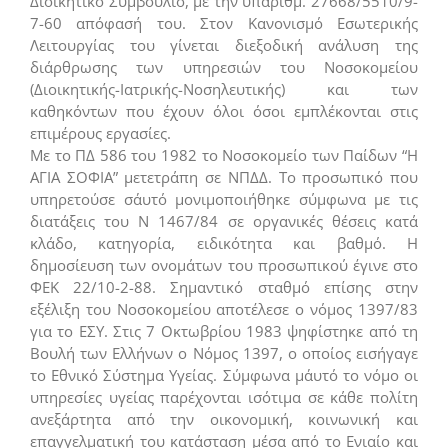
Διοικητικό Συμβούλιο, με την υπ΄αριθμ. 27668/5510/9-
7-60 απόφασή του. Στον Κανονισμό Εσωτερικής
Λειτουργίας του γίνεται διεξοδική ανάλυση της
διάρθρωσης των υπηρεσιών του Νοσοκομείου
(Διοικητικής-Ιατρικής-Νοσηλευτικής) και των
καθηκόντων που έχουν όλοι όσοι εμπλέκονται στις
επιμέρους εργασίες.
Με το ΠΔ 586 του 1982 το Νοσοκομείο των Παίδων “Η
ΑΓΙΑ ΣΟΦΙΑ” μετετράπη σε ΝΠΔΔ. Το προσωπικό που
υπηρετούσε σ΄αυτό μονιμοποιήθηκε σύμφωνα με τις
διατάξεις του Ν 1467/84 σε οργανικές θέσεις κατά
κλάδο, κατηγορία, ειδικότητα και βαθμό. Η
δημοσίευση των ονομάτων του προσωπικού έγινε στο
ΦΕΚ 22/10-2-88. Σημαντικό σταθμό επίσης στην
εξέλιξη του Νοσοκομείου αποτέλεσε ο νόμος 1397/83
για το ΕΣΥ. Στις 7 Οκτωβρίου 1983 ψηφίστηκε από τη
Βουλή των Ελλήνων ο Νόμος 1397, ο οποίος εισήγαγε
το Εθνικό Σύστημα Υγείας. Σύμφωνα μ΄αυτό το νόμο οι
υπηρεσίες υγείας παρέχονται ισότιμα σε κάθε πολίτη
ανεξάρτητα από την οικονομική, κοινωνική και
επαγγελματική του κατάσταση μέσα από το Ενιαίο και