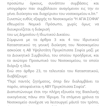
προσώπω όρκους, συνάπτον συμβάσεις και
υπογράφον παν συμβόλαιον αναγόμενον εις την εν
γένει διοίκησιν και διαχείρισιν του νοσοκομείου κ.λπ.”
Συνεπώς ευθύς εξαρχής το Νοσοκομείο “Η ΑΓΙΑ ΣΟΦΙΑ”
εθεωρείτο Νομικό Πρόσωπο, χωρίς όμως να
διευκρινίζεται η διάκρισή
του ως Δημοσίου ή Ιδιωτικού Δικαίου.
Σύμφωνα με τα άρθρα 3 και 4 του Ιδρυτικού
Καταστατικού τη γενική διοίκηση του Νοσοκομείου
ασκούσε η ΑΒ Υψηλοτάτη Πριγκίπισσα Σοφία μαζί με
το Διοικητικό Συμβούλιο, του οποίου προήδρευε, και
το ανώτερο Προσωπικό του Νοσοκομείου, το οποίο
διόριζε η ίδια.
Ενώ στο άρθρο 23, το τελευταίο του Καταστατικού,
διαβάζουμε:
“Περί παντός ζητήματος, όπερ δεν διαλαμβάνει το
παρόν, αποφαίνεται η ΑΒΥ Πριγκίπισσα Σοφία”.
Διαπιστώνουμε έτσι την πλήρη εξουσία της Βασιλικής
οικογένειας πάνω στο Ίδρυμα. Τα επόμενα χρόνια το
Νοσοκομείο συνέχισε να λειτουργεί μ΄αυτό τον τρόπο,