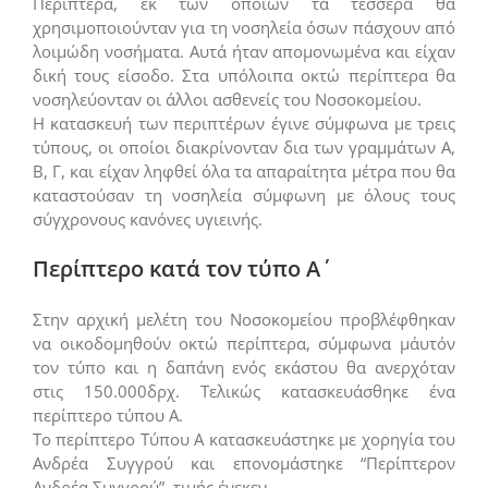
Περίπτερα, εκ των οποίων τα τέσσερα θα
χρησιμοποιούνταν για τη νοσηλεία όσων πάσχουν από
λοιμώδη νοσήματα. Αυτά ήταν απομονωμένα και είχαν
δική τους είσοδο. Στα υπόλοιπα οκτώ περίπτερα θα
νοσηλεύονταν οι άλλοι ασθενείς του Νοσοκομείου.
Η κατασκευή των περιπτέρων έγινε σύμφωνα με τρεις
τύπους, οι οποίοι διακρίνονταν δια των γραμμάτων Α,
Β, Γ, και είχαν ληφθεί όλα τα απαραίτητα μέτρα που θα
καταστούσαν τη νοσηλεία σύμφωνη με όλους τους
σύγχρονους κανόνες υγιεινής.
Περίπτερο κατά τον τύπο Α΄
Στην αρχική μελέτη του Νοσοκομείου προβλέφθηκαν
να οικοδομηθούν οκτώ περίπτερα, σύμφωνα μ΄αυτόν
τον τύπο και η δαπάνη ενός εκάστου θα ανερχόταν
στις 150.000δρχ. Τελικώς κατασκευάσθηκε ένα
περίπτερο τύπου Α.
Το περίπτερο Τύπου Α κατασκευάστηκε με χορηγία του
Ανδρέα Συγγρού και επονομάστηκε “Περίπτερον
Ανδρέα Συγγρού”, τιμής ένεκεν.