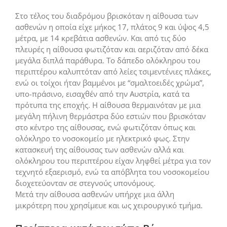
Στο τέλος του διαδρόμου βρισκόταν η αίθουσα των
ασθενών η οποία είχε μήκος 17, πλάτος 9 και ύψος 4,5
μέτρα, με 14 κρεβάτια ασθενών. Και από τις δύο
πλευρές η αίθουσα φωτιζόταν και αεριζόταν από δέκα
μεγάλα διπλά παράθυρα. Το δάπεδο ολόκληρου του
περιπτέρου καλυπτόταν από λείες τσιμεντένιες πλάκες,
ενώ οι τοίχοι ήταν βαμμένοι με “σμαλτοειδές χρώμα”,
υπο-πράσινο, εισαχθέν από την Αυστρία, κατά τα
πρότυπα της εποχής. Η αίθουσα θερμαινόταν με μια
μεγάλη πήλινη θερμάστρα δύο εστιών που βρισκόταν
στο κέντρο της αίθουσας, ενώ φωτιζόταν όπως και
ολόκληρο το νοσοκομείο με ηλεκτρικό φως. Στην
κατασκευή της αίθουσας των ασθενών αλλά και
ολόκληρου του περιπτέρου είχαν ληφθεί μέτρα για τον
τεχνητό εξαερισμό, ενώ τα απόβλητα του νοσοκομείου
διοχετεύονταν σε στεγνούς υπονόμους.
Μετά την αίθουσα ασθενών υπήρχε μια άλλη
μικρότερη που χρησίμευε και ως χειρουργικό τμήμα.