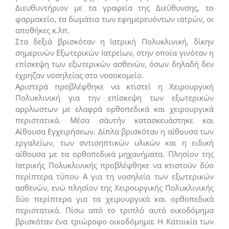
Διευθυντήριον με τα γραφεία της Διεύθυνσης, το
φαρμακείο, τα δωμάτια των εφημερευόντων ιατρών, οι
αποθήκες κ.λπ.
Στα δεξιά βρισκόταν η Ιατρική Πολυκλινική, δίκην
σημερινών Εξωτερικών Ιατρείων, στην οποία γινόταν η
επίσκεψη των εξωτερικών ασθενών, όσων δηλαδή δεν
έχρηζαν νοσηλείας στο νοσοκομείο.
Αριστερά προβλέφθηκε να κτιστεί η Χειρουργική
Πολυκλινική για την επίσκεψη των εξωτερικών
αρρλωστων με ελαφρά ορθοπεδικά και χειρουργικά
περιστατικά. Μέσα σ΄αυτήν κατασκευάστηκε και
Αίθουσα Εγχειρήσεων. Δίπλα βρισκόταν η αίθουσα των
εργαλείων, των σντισηπτικών υλικών και η ειδική
αίθουσα με τα ορθοπεδικά μηχανήματα. Πλησίον της
Ιατρικής Πολυκλινικής προβλέφθηκε να κτιστούν δύο
περίπτερα τύπου Α για τη νοσηλεία των εξωτερικών
ασθενών, ενώ πλησίον της Χειρουργικής Πολυκλινικής
δύο περίπτερα για τα χειρουργικά και ορθοπεδικά
περιστατικά. Πίσω από το τριπλό αυτό οικοδόμημα
βρισκόταν ένα τριώροφο οικοδόμημα: Η Κατοικία των