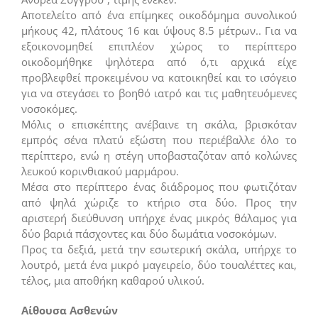
Αποτελείτο από ένα επίμηκες οικοδόμημα συνολικού
μήκους 42, πλάτους 16 και ύψους 8.5 μέτρων.. Για να
εξοικονομηθεί επιπλέον χώρος το περίπτερο
οικοδομήθηκε ψηλότερα από ό,τι αρχικά είχε
προβλεφθεί προκειμένου να κατοικηθεί και το ισόγειο
για να στεγάσει το βοηθό ιατρό και τις μαθητευόμενες
νοσοκόμες.
Μόλις ο επισκέπτης ανέβαινε τη σκάλα, βρισκόταν
εμπρός σένα πλατύ εξώστη που περιέβαλλε όλο το
περίπτερο, ενώ η στέγη υποβασταζόταν από κολώνες
λευκού κορινθιακού μαρμάρου.
Μέσα στο περίπτερο ένας διάδρομος που φωτιζόταν
από ψηλά χώριζε το κτήριο στα δύο. Προς την
αριστερή διεύθυνση υπήρχε ένας μικρός θάλαμος για
δύο βαριά πάσχοντες και δύο δωμάτια νοσοκόμων.
Προς τα δεξιά, μετά την εσωτερική σκάλα, υπήρχε το
λουτρό, μετά ένα μικρό μαγειρείο, δύο τουαλέττες και,
τέλος, μια αποθήκη καθαρού υλικού.
Αίθουσα Ασθενών