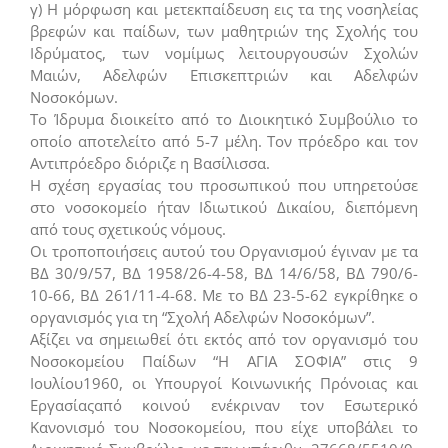
γ) Η μόρφωση και μετεκπαίδευση εις τα της νοσηλείας
βρεφών και παίδων, των μαθητριών της Σχολής του
Ιδρύματος, των νομίμως λειτουργουσών Σχολών
Μαιών, Αδελφών Επισκεπτριών και Αδελφών
Νοσοκόμων.
Το Ίδρυμα διοικείτο από το Διοικητικό Συμβούλιο το
οποίο αποτελείτο από 5-7 μέλη. Τον πρόεδρο και τον
Αντιπρόεδρο διόριζε η Βασίλισσα.
Η σχέση εργασίας του προσωπικού που υπηρετούσε
στο νοσοκομείο ήταν Ιδιωτικού Δικαίου, διεπόμενη
από τους σχετικούς νόμους.
Οι τροποποιήσεις αυτού του Οργανισμού έγιναν με τα
ΒΔ 30/9/57, ΒΔ 1958/26-4-58, ΒΔ 14/6/58, ΒΔ 790/6-
10-66, ΒΔ 261/11-4-68. Με το ΒΔ 23-5-62 εγκρίθηκε ο
οργανισμός για τη “Σχολή Αδελφών Νοσοκόμων”.
Αξίζει να σημειωθεί ότι εκτός από τον οργανισμό του
Νοσοκομείου Παίδων “Η ΑΓΙΑ ΣΟΦΙΑ” στις 9
Ιουλίου1960, οι Υπουργοί Κοινωνικής Πρόνοιας και
Εργασίαςαπό κοινού ενέκριναν τον Εσωτερικό
Κανονισμό του Νοσοκομείου, που είχε υποβάλει το