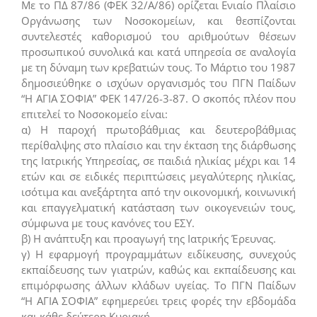
Με το ΠΔ 87/86 (ΦΕΚ 32/Α/86) ορίζεται Ενιαίο Πλαίσιο
Οργάνωσης των Νοσοκομείων, και θεσπίζονται
συντελεστές καθορισμού του αριθμούτων θέσεων
προσωπικού συνολικά και κατά υπηρεσία σε αναλογία
με τη δύναμη των κρεβατιών τους. Το Μάρτιο του 1987
δημοσιεύθηκε ο ισχύων οργανισμός του ΠΓΝ Παίδων
“Η ΑΓΙΑ ΣΟΦΙΑ” ΦΕΚ 147/26-3-87. Ο σκοπός πλέον που
επιτελεί το Νοσοκομείο είναι:
α) Η παροχή πρωτοβάθμιας και δευτεροβάθμιας
περίθαλψης στο πλαίσιο και την έκταση της διάρθωσης
της Ιατρικής Υπηρεσίας, σε παιδιά ηλικίας μέχρι και 14
ετών και σε ειδικές περιπτώσεις μεγαλύτερης ηλικίας,
ισότιμα και ανεξάρτητα από την οικονομική, κοινωνική
και επαγγελματική κατάσταση των οικογενειών τους,
σύμφωνα με τους κανόνες του ΕΣΥ.
β) Η ανάπτυξη και προαγωγή της Ιατρικής Έρευνας.
γ) Η εφαρμογή προγραμμάτων ειδίκευσης, συνεχούς
εκπαίδευσης των γιατρών, καθώς και εκπαίδευσης και
επιμόρφωσης άλλων κλάδων υγείας. Το ΠΓΝ Παίδων
“Η ΑΓΙΑ ΣΟΦΙΑ” εφημερεύει τρεις φορές την εβδομάδα
και κάθε δεύτερη Κυριακή.