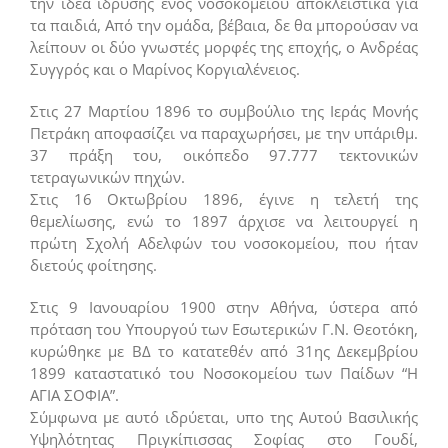
την ιδέα ίδρυσης ενός νοσοκομείου αποκλειστικά για
τα παιδιά, Από την ομάδα, βέβαια, δε θα μπορούσαν να
λείπουν οι δύο γνωστές μορφές της εποχής, ο Ανδρέας
Συγγρός και ο Μαρίνος Κοργιαλένειος.
Στις 27 Μαρτίου 1896 το συμβούλιο της Ιεράς Μονής
Πετράκη αποφασίζει να παραχωρήσει, με την υπ΄αριθμ.
37 πράξη του, οικόπεδο 97.777 τεκτονικών
τετραγωνικών πηχών.
Στις 16 Οκτωβρίου 1896, έγινε η τελετή της
θεμελίωσης, ενώ το 1897 άρχισε να λειτουργεί η
πρώτη Σχολή Αδελφών του νοσοκομείου, που ήταν
διετούς φοίτησης.
Στις 9 Ιανουαρίου 1900 στην Αθήνα, ύστερα από
πρόταση του Υπουργού των Εσωτερικών Γ.Ν. Θεοτόκη,
κυρώθηκε με ΒΔ το κατατεθέν από 31ης Δεκεμβρίου
1899 καταστατικό του Νοσοκομείου των Παίδων “Η
ΑΓΙΑ ΣΟΦΙΑ”.
Σύμφωνα με αυτό ιδρύεται, υπο της Αυτού Βασιλικής
Υψηλότητας Πριγκίπισσας Σοφίας στο Γουδί,