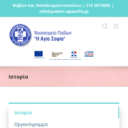
Μετάβαση
Θηβών και Παπαδιαμαντοπούλου | 213 2013000
|
στο
info@paidon-agiasofia.gr
περιεχόμενο
Ιστορία
Ιστορία
Οργανόγραμμα