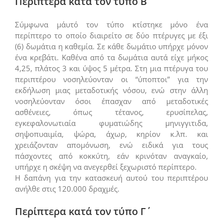
Περίπτερα κατά τον τύπο Β΄
Σύμφωνα μ΄αυτό τον τύπο κτίστηκε μόνο ένα
περίπτερο το οποίο διαιρείτο σε δύο πτέρυγες με έξι
(6) δωμάτια η καθεμία. Σε κάθε δωμάτιο υπήρχε μόνον
ένα κρεβάτι. Καθένα από τα δωμάτια αυτά είχε μήκος
4,25, πλάτος 3 και ύψος 5 μέτρα. Στη μια πτέρυγα του
περιπτέρου νοσηλεύονταν οι “ύποπτοι” για την
εκδήλωση μιας μεταδοτικής νόσου, ενώ στην άλλη
νοσηλεύονταν όσοι έπασχαν από μεταδοτικές
ασθένειες, όπως τέτανος, ερυσίπελας,
εγκεφαλονωτιαία φυματιώδης μηνιγγιτιδα,
σηψοπυαιμία, ψώρα, άχωρ, κηρίον κ.λπ. και
χρειάζονταν απομόνωση, ενώ ειδικά για τους
πάσχοντες από κοκκύτη, εάν κρινόταν αναγκαίο,
υπήρχε η σκέψη να ανεγερθεί ξεχωριστό περίπτερο.
Η δαπάνη για την κατασκευή αυτού του περιπτέρου
ανήλθε στις 120.000 δραχμές.
Περίπτερα κατά τον τύπο Γ΄