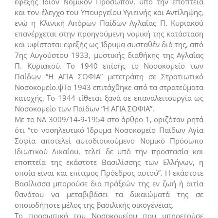
εφεξής Ίδιον Νομικόν Πρόσωπον, υπό την εποπτεία
και τον έλεγχο του Υπουργείου Υγιεινής και Αντίληψης,
ενώ η Κλινική Απόρων Παίδων Αγλαΐας Π. Κυριακού
επανέρχεται στην προηγούμενη νομική της κατάσταση
και υφίσταται εφεξής ως Ίδρυμα συσταθέν διά της, από
7ης Αυγούστου 1933, μυστικής διαθήκης της Αγλαΐας
Π. Κυριακού. Το 1940 επίσης το Νοσοκομείο των
Παίδων “Η ΑΓΙΑ ΣΟΦΙΑ” μετετράπη σε Στρατιωτικό
Νοσοκομείο.ψΤο 1943 επιτάχθηκε από τα στρατεύματα
κατοχής. Το 1944 τίθεται ξανά σε επαναλειτουργία ως
Νοσοκομείο των Παίδων “Η ΑΓΙΑ ΣΟΦΙΑ”.
Με το ΝΔ 3009/14-9-1954 στο άρθρο 1, οριζόταν ρητά
ότι “το νοσηλευτικό Ίδρυμα Νοσοκομείο Παίδων Αγία
Σοφία αποτελεί αυτοδιοικούμενο Νομικό Πρόσωπο
Ιδιωτικού Δικαίου, τελεί δε υπό την προστασία και
εποπτεία της εκάστοτε Βασιλίσσης των Ελλήνων, η
οποία είναι και επίτιμος Πρόεδρος αυτού”. Η εκάστοτε
Βασίλισσα μπορούσε δια πράξεών της εν ζωή ή αιτία
θανάτου να μεταβιβάσει τα δικαιώματά της σε
οποιοδήποτε μέλος της βασιλικής οικογένειας.
Το προσωπικό του Νοσοκομείου που υπηρετούσε