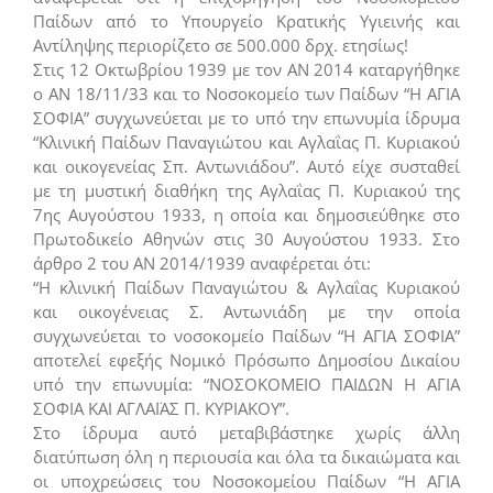
Παίδων από το Υπουργείο Κρατικής Υγιεινής και
Αντίληψης περιορίζετο σε 500.000 δρχ. ετησίως!
Στις 12 Οκτωβρίου 1939 με τον ΑΝ 2014 καταργήθηκε
ο ΑΝ 18/11/33 και το Νοσοκομείο των Παίδων “Η ΑΓΙΑ
ΣΟΦΙΑ” συγχωνεύεται με το υπό την επωνυμία ίδρυμα
“Κλινική Παίδων Παναγιώτου και Αγλαΐας Π. Κυριακού
και οικογενείας Σπ. Αντωνιάδου”. Αυτό είχε συσταθεί
με τη μυστική διαθήκη της Αγλαΐας Π. Κυριακού της
7ης Αυγούστου 1933, η οποία και δημοσιεύθηκε στο
Πρωτοδικείο Αθηνών στις 30 Αυγούστου 1933. Στο
άρθρο 2 του ΑΝ 2014/1939 αναφέρεται ότι:
“Η κλινική Παίδων Παναγιώτου & Αγλαΐας Κυριακού
και οικογένειας Σ. Αντωνιάδη με την οποία
συγχωνεύεται το νοσοκομείο Παίδων “Η ΑΓΙΑ ΣΟΦΙΑ”
αποτελεί εφεξής Νομικό Πρόσωπο Δημοσίου Δικαίου
υπό την επωνυμία: “ΝΟΣΟΚΟΜΕΙΟ ΠΑΙΔΩΝ Η ΑΓΙΑ
ΣΟΦΙΑ ΚΑΙ ΑΓΛΑΪΑΣ Π. ΚΥΡΙΑΚΟΥ”.
Στο ίδρυμα αυτό μεταβιβάστηκε χωρίς άλλη
διατύπωση όλη η περιουσία και όλα τα δικαιώματα και
οι υποχρεώσεις του Νοσοκομείου Παίδων “Η ΑΓΙΑ