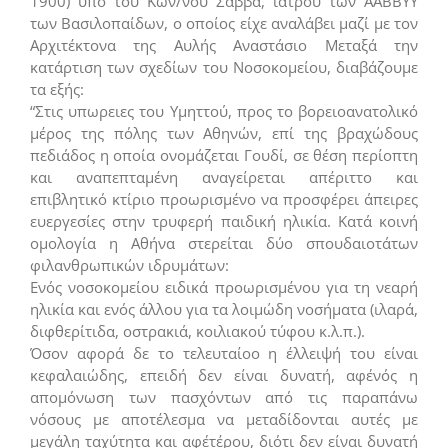
1900) υπό του Κων/νου Σάββα, ιατρού των ΑΑΒΒΥΥ
των Βασιλοπαίδων, ο οποίος είχε αναλάβει μαζί με τον
Αρχιτέκτονα της Αυλής Αναστάσιο Μεταξά την
κατάρτιση των σχεδίων του Νοσοκομείου, διαβάζουμε
τα εξής:
“Στις υπωρειες του Υμηττού, προς το βορειοανατολικό
μέρος της πόλης των Αθηνών, επί της βραχώδους
πεδιάδος η οποία ονομάζεται Γουδί, σε θέση περίοπτη
και αναπεπταμένη αναγείρεται απέριττο και
επιβλητικό κτίριο προωρισμένο να προσφέρει άπειρες
ευεργεσίες στην τρυφερή παιδική ηλικία. Κατά κοινή
ομολογία η Αθήνα στερείται δύο σπουδαιοτάτων
φιλανθρωπικών ιδρυμάτων:
Ενός νοσοκομείου ειδικά προωρισμένου για τη νεαρή
ηλικία και ενός άλλου για τα λοιμώδη νοσήματα (ιλαρά,
διφθερίτιδα, οστρακιά, κοιλιακού τύφου κ.λ.π.).
Όσον αφορά δε το τελευταίοο η έλλειψή του είναι
κεφαλαιώδης, επειδή δεν είναι δυνατή, αφ΄ενός η
απομόνωση των πασχόντων από τις παραπάνω
νόσους με αποτέλεσμα να μεταδίδονται αυτές με
μεγάλη ταχύτητα και αφ΄ετέρου, διότι δεν είναι δυνατή