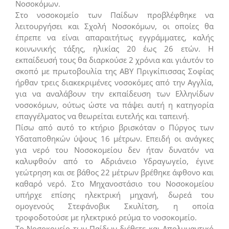
Νοσοκόμων.
Στο νοσοκομείο των Παίδων προβλέφθηκε να
λειτουργήσει και Σχολή Νοσοκόμων, οι οποίες θα
έπρεπε να είναι απαραιτήτως εγγράμματες, καλής
κοινωνικής τάξης, ηλικίας 20 έως 26 ετών. Η
εκπαίδευσή τους θα διαρκούσε 2 χρόνια και γι΄αυτόν το
σκοπό με πρωτοβουλία της ΑΒΥ Πριγκίπισσας Σοφίας
ήρθαν τρεις διακεκριμένες νοσοκόμες από την Αγγλία,
για να αναλάβουν την εκπαίδευση των Ελληνίδων
νοσοκόμων, ούτως ώστε να πάψει αυτή η κατηγορία
επαγγέλματος να θεωρείται ευτελής και ταπεινή.
Πίσω από αυτό το κτήριο βρισκόταν ο Πύργος των
Υδαταποθηκών ύψους 16 μέτρων. Επειδή οι ανάγκες
για νερό του Νοσοκομείου δεν ήταν δυνατόν να
καλυφθούν από το Αδριάνειο Υδραγωγείο, έγινε
γεώτρηση και σε βάθος 22 μέτρων βρέθηκε άφθονο και
καθαρό νερό. Στο Μηχανοστάσιο του Νοσοκομείου
υπήρχε επίσης ηλεκτρική μηχανή, δωρεά του
ομογενούς Στεφάνοβικ Σκυλίτση, η οποία
τροφοδοτούσε με ηλεκτρικό ρεύμα το νοσοκομείο.
Το Νοσοκομείο των Παίδων διέθετε και Απολυμαντικό