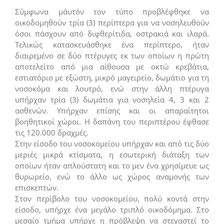
Σύμφωνα μ΄αυτόν τον τύπο προβλέφθηκε να
οικοδομηθούν τρία (3) περίπτερα για να νοσηλευθούν
όσοι πάσχουν από διφθερίτιδα, οστρακιά και ιλαρά.
Τελικώς κατασκευάσθηκε ένα περίπτερο, ήταν
διαιρεμένο σε δύο πτέρυγες εκ των οποίων η πρώτη
αποτελείτο από μια αίθουσα με οκτώ κρεβάτια,
εστιατόριο με εξώστη, μικρό μαγειρείο, δωμάτιο για τη
νοσοκόμα και λουτρό, ενώ στην άλλη πτέρυγα
υπήρχαν τρία (3) δωμάτια για νοσηλεία 4, 3 και 2
ασθενών. Υπήρχαν επίσης και οι απαραίτητοι
βοηθητικοί χώροι. Η δαπάνη του περιπτέρου έφθασε
τις 120.000 δραχμές.
Στην είσοδο του νοσοκομείου υπήρχαν και από τις δύο
μεριές μικρά κτίσματα, η εσωτερική διάταξη των
οποίων ήταν απλούστατη και το μεν ένα χρησίμευε ως
θυρωρείο, ενώ το άλλο ως χώρος αναμονής των
επισκεπτών.
Στον περίβολο του νοσοκομείου, πολύ κοντά στην
είσοδο, υπήρχε ένα μεγάλο τριπλό οικοδόμημα. Στο
μεσαίο τμήμα υπήρχε η πρόβλεψη να στεγαστεί το