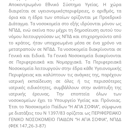
Αποκεντρωμένο Εθνικό Σύστημα Υγείας. Η χώρα
διαιρείται σε υγειονομικέςπεριφέρειες, ο αριθμός, τα
όρια και η έδρα των οποίων ορίζονται με Προεδρικό
Διάταγμα. Τα νοσοκομεία στο εξής ιδρύονται μόνον ως
ΝΠΔΔ, ενώ εκείνα που μέχρι τη δημοσίευση αυτού του
νόμου λειτουργούσαν ως ΝΠΙΔ και επιχορηγούντο από
το κράτος, ήταν υποχρεωμένα μέσα σε ένα χρόνο να
μετατραπούν σε ΝΠΔΔ. Τα νοσοκομεία διακρίνονται σε
Γενικά και Ειδικά. Τα Γενικά Νοσοκομεία διακρίνονται
σε Περιφερειακά και Νομαρχιακά. Τα Περιφερειακά
Νοσοκομεία λειτουργούν στην έδρα κάθε Υγειονομικής
Περιφέρειας και καλύπτουν τις ανάγκες της, παρέχουν
ιατρική εκπαίδευση σε όλες ή τις περισσότερες
ιατρικές ειδικότητες, συμβάλλουν στην ανάπτυξη της
ιατρικής έρευνας. Την εποπτεία όλων των
νοσοκομείων έχει το Υπουργείο Υγείας και Πρόνοιας.
Έτσι το Νοσοκομείο Παίδων “Η ΑΓΙΑ ΣΟΦΙΑ”, σύμφωνα
με διατάξεις του Ν 1397/83 ορίζεται ως ΠΕΡΙΦΕΡΕΙΑΚΟ
ΓΕΝΙΚΟ ΝΟΣΟΚΟΜΕΙΟ ΠΑΙΔΩΝ “Η ΑΓΙΑ ΣΟΦΙΑ”, ΝΠΔΔ
(ΦΕΚ 147,26-3-87)