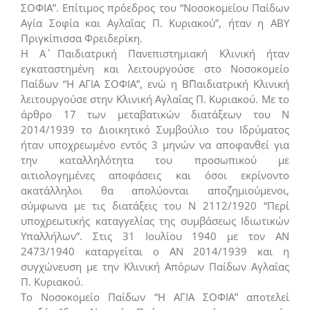
ΣΟΦΙΑ”. Επίτιμος πρόεδρος του “Νοσοκομείου Παίδων
Αγία Σοφία και Αγλαΐας Π. Κυριακού”, ήταν η ΑΒΥ
Πριγκίπισσα Φρειδερίκη.
Η Α΄ Παιδιατρική Πανεπιστημιακή Κλινική ήταν
εγκαταστημένη και λειτουργούσε στο Νοσοκομείο
Παίδων “Η ΑΓΙΑ ΣΟΦΙΑ”, ενώ η Β΄Παιδιατρική Κλινική
λειτουργούσε στην Κλινική Αγλαΐας Π. Κυριακού. Με το
άρθρο 17 των μεταβατικών διατάξεων του Ν
2014/1939 το Διοικητικό Συμβούλιο του Ιδρύματος
ήταν υποχρεωμένο εντός 3 μηνών να αποφανθεί για
την καταλληλότητα του προσωπικού με
αιτιολογημένες αποφάσεις και όσοι εκρίνοντο
ακατάλληλοι θα απολύονται αποζημιούμενοι,
σύμφωνα με τις διατάξεις του Ν 2112/1920 “Περί
υποχρεωτικής καταγγελίας της συμβάσεως Ιδιωτικών
Υπαλλήλων”. Στις 31 Ιουλίου 1940 με τον ΑΝ
2473/1940 καταργείται ο ΑΝ 2014/1939 και η
συγχώνευση με την Κλινική Απόρων Παίδων Αγλαΐας
Π. Κυριακού.
Το Νοσοκομείο Παίδων “Η ΑΓΙΑ ΣΟΦΙΑ” αποτελεί