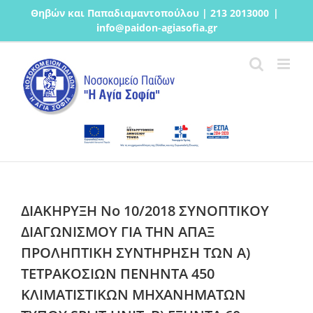
Μετάβαση
Θηβών και Παπαδιαμαντοπούλου | 213 2013000
|
στο
info@paidon-agiasofia.gr
περιεχόμενο
ΔΙΑΚΗΡΥΞΗ Νο 10/2018 ΣΥΝΟΠΤΙΚΟΥ
ΔΙΑΓΩΝΙΣΜΟΥ ΓΙΑ ΤΗΝ ΑΠΑΞ
ΠΡΟΛΗΠΤΙΚΗ ΣΥΝΤΗΡΗΣΗ ΤΩΝ Α)
ΤΕΤΡΑΚΟΣΙΩΝ ΠΕΝΗΝΤΑ 450
ΚΛΙΜΑΤΙΣΤΙΚΩΝ ΜΗΧΑΝΗΜΑΤΩΝ