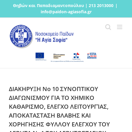
Μετάβαση
Θηβών και Παπαδιαμαντοπούλου | 213 2013000
|
στο
info@paidon-agiasofia.gr
περιεχόμενο
ΔΙΑΚΗΡΥΞΗ Νο 10 ΣΥΝΟΠΤΙΚΟΥ
ΔΙΑΓΩΝΙΣΜΟΥ ΓΙΑ ΤΟ ΧΗΜΙΚΟ
ΚΑΘΑΡΙΣΜΟ, ΕΛΕΓΧΟ ΛΕΙΤΟΥΡΓΊΑΣ,
ΑΠΟΚΑΤΑΣΤΑΣΗ ΒΛΑΒΗΣ ΚΑΙ
ΧΟΡΗΓΗΣΗΣ ΦΥΛΛΟΥ ΕΛΕΓΧΟΥ ΤΟΥ