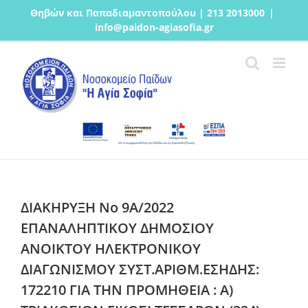
Μετάβαση
Θηβών και Παπαδιαμαντοπούλου | 213 2013000
|
στο
info@paidon-agiasofia.gr
περιεχόμενο
ΔΙΑΚΗΡΥΞΗ Νο 9Α/2022
ΕΠΑΝΑΛΗΠΤΙΚΟΥ ΔΗΜΟΣΙΟΥ
ΑΝΟΙΚΤΟΥ ΗΛΕΚΤΡΟΝΙΚΟΥ
ΔΙΑΓΩΝΙΣΜΟΥ ΣΥΣΤ.ΑΡΙΘΜ.ΕΣΗΔΗΣ:
172210 ΓΙΑ ΤΗΝ ΠΡΟΜΗΘΕΙΑ : Α)