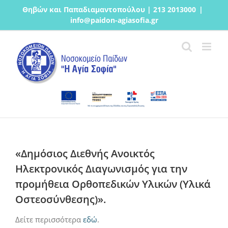
Μετάβαση
Θηβών και Παπαδιαμαντοπούλου | 213 2013000
|
στο
info@paidon-agiasofia.gr
περιεχόμενο
«Δημόσιος Διεθνής Ανοικτός
Ηλεκτρονικός Διαγωνισμός για την
προμήθεια Ορθοπεδικών Υλικών (Υλικά
Οστεοσύνθεσης)».
Δείτε περισσότερα
εδώ
.