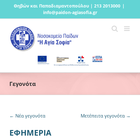
Μετάβαση
Θηβών και Παπαδιαμαντοπούλου | 213 2013000
|
στο
info@paidon-agiasofia.gr
περιεχόμενο
Γεγονότα
←
Νέα γεγονότα
Μετέπειτα γεγονότα
→
ΕΦΗΜΕΡΙΑ