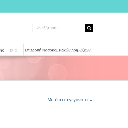
Αναζήτηση
για:
ης
DPO
Επιτροπή Νοσοκομειακών Λοιμώξεων
Μετέπειτα γεγονότα
→