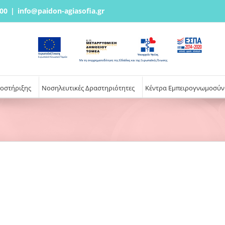
00
|
info@paidon-agiasofia.gr
ποστήριξης
Νοσηλευτικές Δραστηριότητες
Κέντρα Εμπειρογνωμοσύν