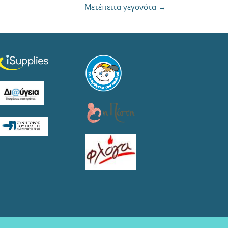
Μετέπειτα γεγονότα
→