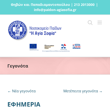
Μετάβαση
Θηβών και Παπαδιαμαντοπούλου | 213 2013000
|
στο
info@paidon-agiasofia.gr
περιεχόμενο
Γεγονότα
←
Νέα γεγονότα
Μετέπειτα γεγονότα
→
ΕΦΗΜΕΡΙΑ