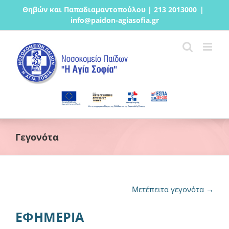
Μετάβαση
Θηβών και Παπαδιαμαντοπούλου | 213 2013000
|
στο
info@paidon-agiasofia.gr
περιεχόμενο
Γεγονότα
Μετέπειτα γεγονότα
→
ΕΦΗΜΕΡΙΑ