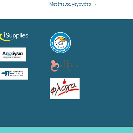
Μετέπειτα γεγονότα
→