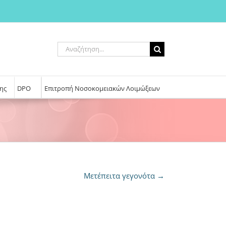
Αναζήτηση
για:
ης
DPO
Επιτροπή Νοσοκομειακών Λοιμώξεων
Μετέπειτα γεγονότα
→