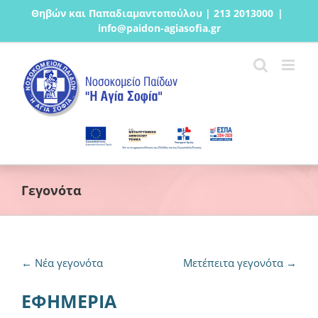
Μετάβαση
Θηβών και Παπαδιαμαντοπούλου | 213 2013000
|
στο
info@paidon-agiasofia.gr
περιεχόμενο
Γεγονότα
←
Νέα γεγονότα
Μετέπειτα γεγονότα
→
ΕΦΗΜΕΡΙΑ