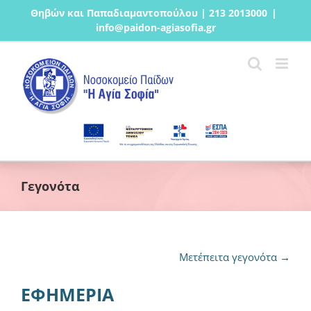
Μετάβαση
Θηβών και Παπαδιαμαντοπούλου | 213 2013000
|
στο
info@paidon-agiasofia.gr
περιεχόμενο
Γεγονότα
Μετέπειτα γεγονότα
→
ΕΦΗΜΕΡΙΑ