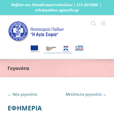
Μετάβαση
Θηβών και Παπαδιαμαντοπούλου | 213 2013000
|
στο
info@paidon-agiasofia.gr
περιεχόμενο
Γεγονότα
←
Νέα γεγονότα
Μετέπειτα γεγονότα
→
ΕΦΗΜΕΡΙΑ