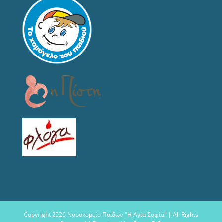
Copyright
2026 Νοσοκομείο Παίδων "Η Αγία Σοφία" | All Rights