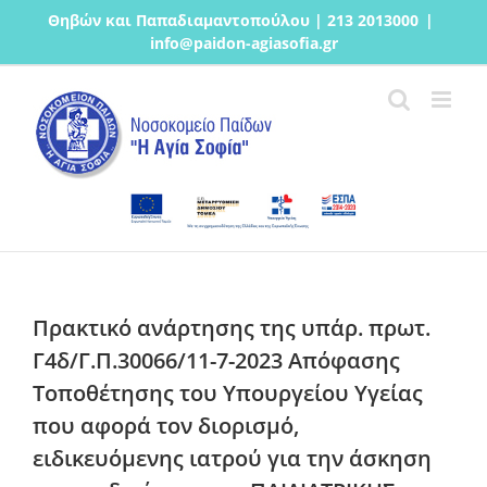
Μετάβαση
Θηβών και Παπαδιαμαντοπούλου | 213 2013000
|
στο
info@paidon-agiasofia.gr
περιεχόμενο
Πρακτικό ανάρτησης της υπ΄αρ. πρωτ.
Γ4δ/Γ.Π.30066/11-7-2023 Απόφασης
Τοποθέτησης του Υπουργείου Υγείας
που αφορά τον διορισμό,
ειδικευόμενης ιατρού για την άσκηση