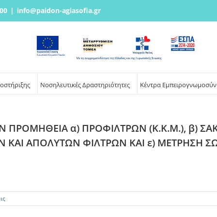
00
|
info@paidon-agiasofia.gr
ποστήριξης
Νοσηλευτικές Δραστηριότητες
Κέντρα Εμπειρογνωμοσύν
 ΠΡΟΜΗΘΕΙΑ α) ΠΡΟΦΙΛΤΡΩΝ (Κ.Κ.Μ.), β) ΣΑΚ
ΩΝ ΚΑΙ ΑΠΟΛΥΤΩΝ ΦΙΛΤΡΩΝ ΚΑΙ ε) ΜΕΤΡΗΣΗ 
ις