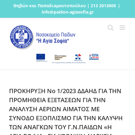
Μετάβαση
Θηβών και Παπαδιαμαντοπούλου | 213 2013000
|
στο
info@paidon-agiasofia.gr
περιεχόμενο
ΠΡΟΚΗΡΥΞΗ Νο 1/2023 ΔΔΑΗΔ ΓΙΑ ΤΗΝ
ΠΡΟΜΗΘΕΙΑ ΕΞΕΤΑΣΕΩΝ ΓΙΑ ΤΗΝ
ΑΝΑΛΥΣΗ ΑΕΡΙΩΝ ΑΙΜΑΤΟΣ ΜΕ
ΣΥΝΟΔΟ ΕΞΟΠΛΙΣΜΟ ΓΙΑ ΤΗΝ ΚΑΛΥΨΗ
ΤΩΝ ΑΝΑΓΚΩΝ ΤΟΥ Γ.Ν.ΠΑΙΔΩΝ «Η