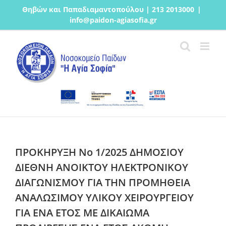
Μετάβαση
Θηβών και Παπαδιαμαντοπούλου | 213 2013000
|
στο
info@paidon-agiasofia.gr
περιεχόμενο
ΠΡΟΚΗΡΥΞΗ Νο 1/2025 ΔΗΜΟΣΙΟΥ
ΔΙΕΘΝΗ ΑΝΟΙΚΤΟΥ ΗΛΕΚΤΡΟΝΙΚΟΥ
ΔΙΑΓΩΝΙΣΜΟΥ ΓΙΑ ΤΗΝ ΠΡΟΜΗΘΕΙΑ
ΑΝΑΛΩΣΙΜΟΥ ΥΛΙΚΟΥ ΧΕΙΡΟΥΡΓΕΙΟΥ
ΓΙΑ ΕΝΑ ΕΤΟΣ ΜΕ ΔΙΚΑΙΩΜΑ