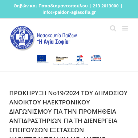
Μετάβαση
Θηβών και Παπαδιαμαντοπούλου | 213 2013000
|
στο
info@paidon-agiasofia.gr
περιεχόμενο
ΠΡΟΚΗΡΥΞΗ Νο19/2024 ΤΟΥ ΔΗΜΟΣΙΟΥ
ΑΝΟΙΚΤΟΥ ΗΛΕΚΤΡΟΝΙΚΟΥ
ΔΙΑΓΩΝΙΣΜΟΥ ΓΙΑ ΤΗΝ ΠΡΟΜΗΘΕΙΑ
ΑΝΤΙΔΡΑΣΤΗΡΙΩΝ ΓΙΑ ΤΗ ΔΙΕΝΕΡΓΕΙΑ
ΕΠΕΙΓΟΥΣΩΝ ΕΞΕΤΑΣΕΩΝ