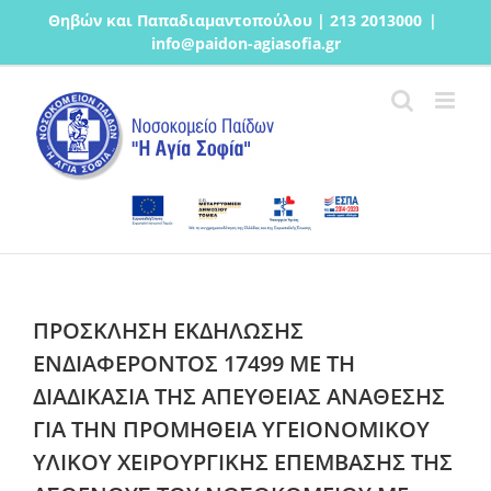
Μετάβαση
Θηβών και Παπαδιαμαντοπούλου | 213 2013000
|
στο
info@paidon-agiasofia.gr
περιεχόμενο
ΠΡΟΣΚΛΗΣΗ ΕΚΔΗΛΩΣΗΣ
ΕΝΔΙΑΦΕΡΟΝΤΟΣ 17499 ΜΕ ΤΗ
ΔΙΑΔΙΚΑΣΙΑ ΤΗΣ ΑΠΕΥΘΕΙΑΣ ΑΝΑΘΕΣΗΣ
ΓΙΑ ΤΗΝ ΠΡΟΜΗΘΕΙΑ ΥΓΕΙΟΝΟΜΙΚΟΥ
ΥΛΙΚΟΥ ΧΕΙΡΟΥΡΓΙΚΗΣ ΕΠΕΜΒΑΣΗΣ ΤΗΣ