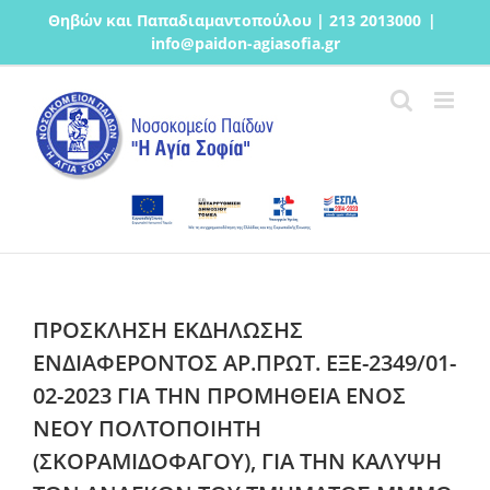
Μετάβαση
Θηβών και Παπαδιαμαντοπούλου | 213 2013000
|
στο
info@paidon-agiasofia.gr
περιεχόμενο
ΠΡΟΣΚΛΗΣΗ ΕΚΔΗΛΩΣΗΣ
ΕΝΔΙΑΦΕΡΟΝΤΟΣ AΡ.ΠΡΩΤ. ΕΞΕ-2349/01-
02-2023 ΓΙΑ ΤΗΝ ΠΡΟΜΗΘΕΙΑ ΕΝΟΣ
ΝΕΟΥ ΠΟΛΤΟΠΟΙΗΤΗ
(ΣΚΟΡΑΜΙΔΟΦΑΓΟΥ), ΓΙΑ ΤΗΝ ΚΑΛΥΨΗ