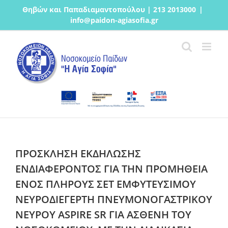
Μετάβαση
Θηβών και Παπαδιαμαντοπούλου | 213 2013000
|
στο
info@paidon-agiasofia.gr
περιεχόμενο
ΠΡΟΣΚΛΗΣΗ ΕΚΔΗΛΩΣΗΣ
ΕΝΔΙΑΦΕΡΟΝΤΟΣ ΓΙΑ ΤΗΝ ΠΡΟΜHΘΕΙΑ
ΕΝΟΣ ΠΛHΡΟΥΣ ΣΕΤ ΕΜΦΥΤΕYΣΙΜΟΥ
ΝΕΥΡΟΔΙΕΓEΡΤΗ ΠΝΕΥΜΟΝΟΓΑΣΤΡΙΚΟY
ΝΕYΡΟΥ ASPIRE SR ΓΙΑ ΑΣΘΕΝΗ ΤΟΥ