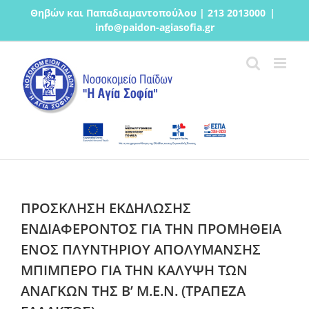
Μετάβαση
Θηβών και Παπαδιαμαντοπούλου | 213 2013000
|
στο
info@paidon-agiasofia.gr
περιεχόμενο
ΠΡΟΣΚΛΗΣΗ ΕΚΔΗΛΩΣΗΣ
ΕΝΔΙΑΦΕΡΟΝΤΟΣ ΓΙΑ ΤΗΝ ΠΡΟΜΗΘΕΙΑ
ΕΝΟΣ ΠΛΥΝΤΗΡΙΟΥ ΑΠΟΛΥΜΑΝΣΗΣ
ΜΠΙΜΠΕΡΟ ΓΙΑ ΤΗΝ ΚΑΛΥΨΗ ΤΩΝ
ΑΝΑΓΚΩΝ ΤΗΣ Β’ Μ.Ε.Ν. (ΤΡΑΠΕΖΑ