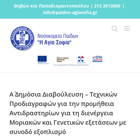
Μετάβαση
Θηβών και Παπαδιαμαντοπούλου | 213 2013000
|
στο
info@paidon-agiasofia.gr
περιεχόμενο
Α΄ Δημόσια Διαβούλευση – Τεχνικών
Προδιαγραφών για την προμήθεια
Αντιδραστηρίων για τη διενέργεια
Μοριακών και Γενετικών εξετάσεων με
συνοδό εξοπλισμό