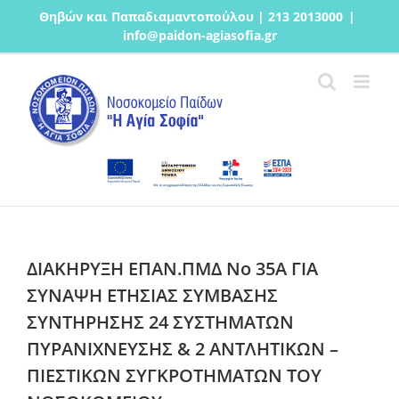
Μετάβαση
Θηβών και Παπαδιαμαντοπούλου | 213 2013000
|
στο
info@paidon-agiasofia.gr
περιεχόμενο
ΔΙΑΚΗΡΥΞΗ ΕΠΑΝ.ΠΜΔ No 35Α ΓΙΑ
ΣΥΝΑΨΗ ΕΤΗΣΙΑΣ ΣΥΜΒΑΣΗΣ
ΣΥΝΤΗΡΗΣΗΣ 24 ΣΥΣΤΗΜΑΤΩΝ
ΠΥΡΑΝΙΧΝΕΥΣΗΣ & 2 ΑΝΤΛΗΤΙΚΩΝ –
ΠΙΕΣΤΙΚΩΝ ΣΥΓΚΡΟΤΗΜΑΤΩΝ ΤΟΥ