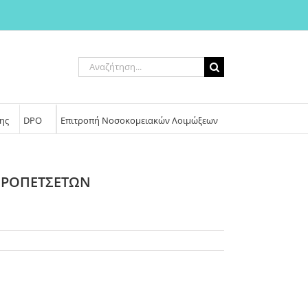
Αναζήτηση
για:
ης
DPO
Επιτροπή Νοσοκομειακών Λοιμώξεων
ΕΙΡΟΠΕΤΣΕΤΩΝ