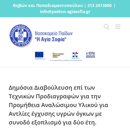
Μετάβαση
Θηβών και Παπαδιαμαντοπούλου | 213 2013000
|
στο
info@paidon-agiasofia.gr
περιεχόμενο
Δημόσια Διαβούλευση επί των
Τεχνικών Προδιαγραφών για την
Προμήθεια Αναλώσιμου Υλικού για
Αντλίες έγχυσης υγρών όγκων με
συνοδό εξοπλισμό για δύο έτη.