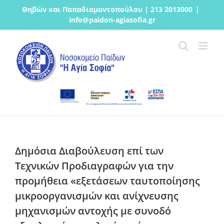
Μετάβαση
Θηβών και Παπαδιαμαντοπούλου | 213 2013000
|
στο
info@paidon-agiasofia.gr
περιεχόμενο
Δημόσια Διαβούλευση επί των
Τεχνικών Προδιαγραφών για την
προμήθεια «εξετάσεων ταυτοποίησης
μικροοργανισμών και ανίχνευσης
μηχανισμών αντοχής με συνοδό