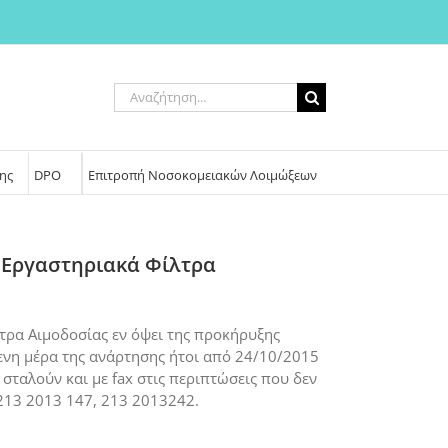
Αναζήτηση
για:
ης
DPO
Επιτροπή Νοσοκομειακών Λοιμώξεων
ς Εργαστηριακά Φίλτρα
λτρα Αιμοδοσίας εν όψει της προκήρυξης
μενη μέρα της ανάρτησης ήτοι από 24/10/2015
 σταλούν και με fax στις περιπτώσεις που δεν
213 2013 147, 213 2013242.