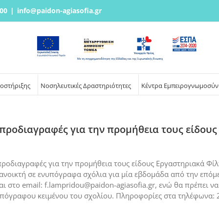
00
|
info@paidon-agiasofia.gr
ποστήριξης
Νοσηλευτικές Δραστηριότητες
Κέντρα Εμπειρογνωμοσύν
 προδιαγραφές για την προμήθεια τους είδου
 προδιαγραφές για την προμήθεια τους είδους Εργαστηριακά Φί
ι ανοικτή σε ενυπόγραφα σχόλια για μία εβδομάδα από την επό
ι στο email: f.lampridou@paidon-agiasofia.gr, ενώ θα πρέπει να
υπόγραφου κειμένου του σχολίου. Πληροφορίες στα τηλέφωνα: 