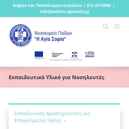
Μετάβαση
Θηβών και Παπαδιαμαντοπούλου | 213 2013000
|
στο
info@paidon-agiasofia.gr
περιεχόμενο
Εκπαιδευτικό Υλικό για Νοσηλευτές
Εκπαιδευτικές Δραστηριότητες για
Επαγγελματίες Υγείας