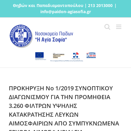
Μετάβαση
Θηβών και Παπαδιαμαντοπούλου | 213 2013000
|
στο
info@paidon-agiasofia.gr
περιεχόμενο
ΠΡΟΚΗΡΥΞΗ Νο 1/2019 ΣΥΝΟΠΤΙΚΟΥ
ΔΙΑΓΩΝΙΣΜΟΥ ΓΙΑ ΤΗΝ ΠΡΟΜΗΘΕΙΑ
3.260 ΦΙΛΤΡΩΝ ΥΨΗΛΗΣ
ΚΑΤΑΚΡΑΤΗΣΗΣ ΛΕΥΚΩΝ
ΑΙΜΟΣΦΑΙΡΙΩΝ ΑΠΟ ΣΥΜΠΥΚΝΩΜΕΝΑ