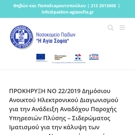
Μετάβαση
Θηβών και Παπαδιαμαντοπούλου | 213 2013000
|
στο
info@paidon-agiasofia.gr
περιεχόμενο
ΠΡΟΚΗΡΥΞΗ ΝΟ 22/2019 Δημόσιου
Ανοικτού Ηλεκτρονικού Διαγωνισμού
για την Ανάδειξη Αναδόχου Παροχής
Υπηρεσιών Πλύσης – Σιδερώματος
Ιματισμού για την κάλυψη των