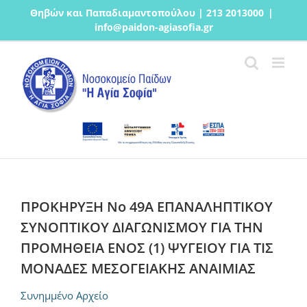
Μετάβαση
Θηβών και Παπαδιαμαντοπούλου | 213 2013000
|
στο
info@paidon-agiasofia.gr
περιεχόμενο
ΠΡΟΚΗΡΥΞΗ Νο 49Α ΕΠΑΝΑΛΗΠΤΙΚΟΥ
ΣΥΝΟΠΤΙΚΟΥ ΔΙΑΓΩΝΙΣΜΟΥ ΓΙΑ ΤΗΝ
ΠΡΟΜΗΘΕΙΑ ΕΝΟΣ (1) ΨΥΓΕΙΟΥ ΓΙΑ ΤΙΣ
ΜΟΝΑΔΕΣ ΜΕΣΟΓΕΙΑΚΗΣ ΑΝΑΙΜΙΑΣ
Συνημμένο Αρχείο