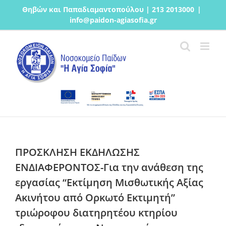
Μετάβαση
Θηβών και Παπαδιαμαντοπούλου | 213 2013000
|
στο
info@paidon-agiasofia.gr
περιεχόμενο
ΠΡΟΣΚΛΗΣΗ ΕΚΔΗΛΩΣΗΣ
ΕΝΔΙΑΦΕΡΟΝΤΟΣ-Για την ανάθεση της
εργασίας “Εκτίμηση Μισθωτικής Αξίας
Ακινήτου από Ορκωτό Εκτιμητή”
τριώροφου διατηρητέου κτηρίου