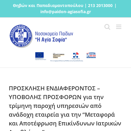
Μετάβαση
Θηβών και Παπαδιαμαντοπούλου | 213 2013000
|
στο
info@paidon-agiasofia.gr
περιεχόμενο
ΠΡΟΣΚΛΗΣΗ ΕΝΔΙΑΦΕΡΟΝΤΟΣ –
ΥΠΟΒΟΛΗΣ ΠΡΟΣΦΟΡΩΝ για την
τρίμηνη παροχή υπηρεσιών από
ανάδοχη εταιρεία για την “Μεταφορά
και Αποτέφρωση Επικίνδυνων Ιατρικών