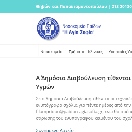
Μετάβαση
Θηβών και Παπαδιαμαντοπούλου | 213 20130
στο
περιεχόμενο
Νοσοκομείο
Τμήματα – Κλινικές
Υπηρεσίες Υ
Α΄ Δημόσια Διαβούλευση τίθενται
Υγρών
Σε α΄ Δημόσια Διαβούλευση τίθενται οι τεχνι
ενυπόγραφα σχόλια για πέντε ημέρες από την 
f.lampridou@paidon-agiasofia.gr, ενώ θα πρέ
σάρωσης του ενυπόγραφου κειμένου του σχολ
Συνημμένο Αρχείο