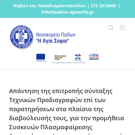
Μετάβαση
Θηβών και Παπαδιαμαντοπούλου | 213 2013000
|
στο
info@paidon-agiasofia.gr
περιεχόμενο
Απάντηση της επιτροπής σύνταξης
Τεχνικών Προδιαγραφών επί των
παρατηρήσεων στα πλαίσια της
διαβούλευσής τους, για την προμήθεια
Συσκευών Πλασμαφαίρεσης