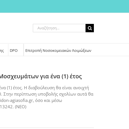
Αναζήτηση
για:
ης
DPO
Επιτροπή Νοσοκομειακών Λοιμώξεων
οσχευμάτων για ένα (1) έτος
α (1) έτος. Η διαβούλευση θα είναι ανοιχτή
00. Στην περίπτωση υποβολής σχολίων αυτά θα
on-agiasofia.gr, όσο και μέσω
13242. (NEO)