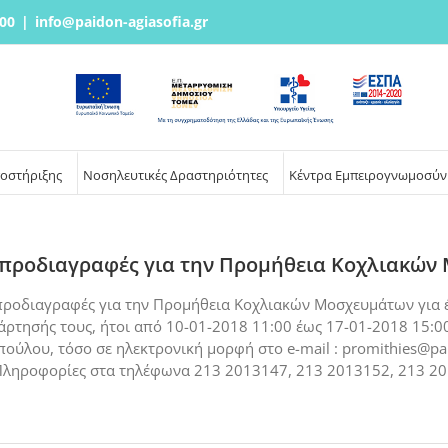
00
|
info@paidon-agiasofia.gr
ποστήριξης
Νοσηλευτικές Δραστηριότητες
Κέντρα Εμπειρογνωμοσύν
 προδιαγραφές για την Προμήθεια Κοχλιακών Μ
 προδιαγραφές για την Προμήθεια Κοχλιακών Μοσχευμάτων για έν
νάρτησής τους, ήτοι από 10-01-2018 11:00 έως 17-01-2018 15:
ύλου, τόσο σε ηλεκτρονική μορφή στο e-mail : promithies@paid
Πληροφορίες στα τηλέφωνα 213 2013147, 213 2013152, 213 20