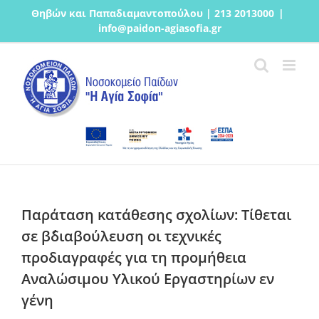
Μετάβαση
Θηβών και Παπαδιαμαντοπούλου | 213 2013000
|
στο
info@paidon-agiasofia.gr
περιεχόμενο
Παράταση κατάθεσης σχολίων: Τίθεται
σε β΄διαβούλευση οι τεχνικές
προδιαγραφές για τη προμήθεια
Αναλώσιμου Υλικού Εργαστηρίων εν
γένη