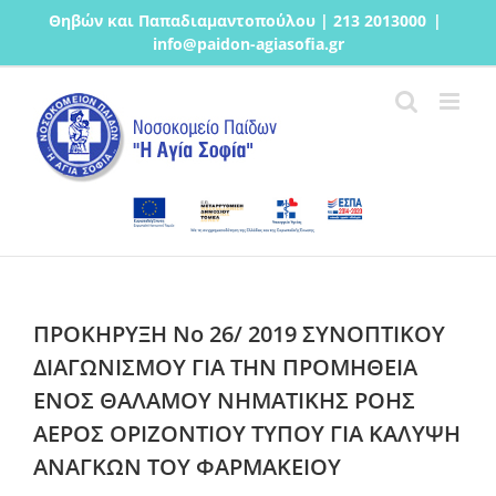
Μετάβαση
Θηβών και Παπαδιαμαντοπούλου | 213 2013000
|
στο
info@paidon-agiasofia.gr
περιεχόμενο
ΠΡΟΚΗΡΥΞΗ Νο 26/ 2019 ΣΥΝΟΠΤΙΚΟΥ
ΔΙΑΓΩΝΙΣΜΟΥ ΓΙΑ ΤΗΝ ΠΡΟΜΗΘΕΙΑ
ΕΝΟΣ ΘΑΛΑΜΟΥ ΝΗΜΑΤΙΚΗΣ ΡΟΗΣ
ΑΕΡΟΣ ΟΡΙΖΟΝΤΙΟΥ ΤΥΠΟΥ ΓΙΑ ΚΑΛΥΨΗ
ΑΝΑΓΚΩΝ ΤΟΥ ΦΑΡΜΑΚΕΙΟΥ