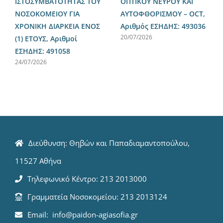
ΙΣΤΟΣΥΜΒΑΤΟΤΗΤΑΣ ΤΟΥ
ΟΠΤΙΚΟΥ ΝΕΥΡΟΥ ΚΑΙ
ΝΟΣΟΚΟΜΕΙΟΥ ΓΙΑ
ΑΥΤΟΦΘΟΡΙΣΜΟΥ – OCT,
ΧΡΟΝΙΚΗ ΔΙΑΡΚΕΙΑ ΕΝΟΣ
Αριθμός ΕΣΗΔΗΣ: 493036
20/07/2026
(1) ΕΤΟΥΣ, Αριθμοί
ΕΣΗΔΗΣ: 491058
24/07/2026
Διεύθυνση: Θηβών και Παπαδιαμαντοπούλου,
11527 Αθήνα
Τηλεφωνικό Κέντρο: 213 2013000
Γραμματεία Νοσοκομείου: 213 2013124
Email: info@paidon-agiasofia.gr