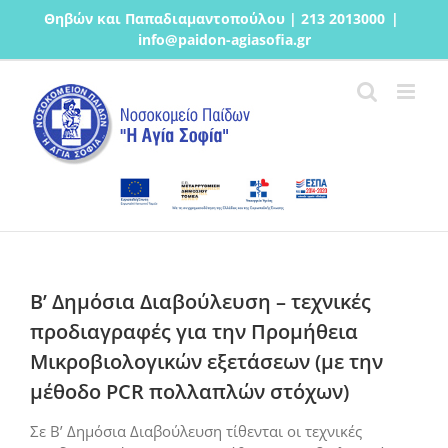
Μετάβαση
Θηβών και Παπαδιαμαντοπούλου | 213 2013000
|
στο
info@paidon-agiasofia.gr
περιεχόμενο
Β’ Δημόσια Διαβούλευση – τεχνικές
προδιαγραφές για την Προμήθεια
Μικροβιολογικών εξετάσεων (με την
μέθοδο PCR πολλαπλών στόχων)
Σε Β’ Δημόσια Διαβούλευση τίθενται οι τεχνικές