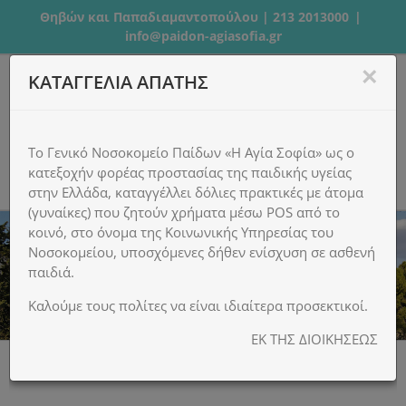
Μετάβαση
Θηβών και Παπαδιαμαντοπούλου | 213 2013000
|
στο
info@paidon-agiasofia.gr
περιεχόμενο
×
ΚΑΤΑΓΓΕΛΙΑ ΑΠΑΤΗΣ
Το Γενικό Νοσοκομείο Παίδων «Η Αγία Σοφία» ως ο
κατεξοχήν φορέας προστασίας της παιδικής υγείας
στην Ελλάδα, καταγγέλλει δόλιες πρακτικές με άτομα
(γυναίκες) που ζητούν χρήματα μέσω POS από το
κοινό, στο όνομα της Κοινωνικής Υπηρεσίας του
Νοσοκομείου, υποσχόμενες δήθεν ενίσχυση σε ασθενή
παιδιά.
Καλούμε τους πολίτες να είναι ιδιαίτερα προσεκτικοί.
ΕΚ ΤΗΣ ΔΙΟΙΚΗΣΕΩΣ