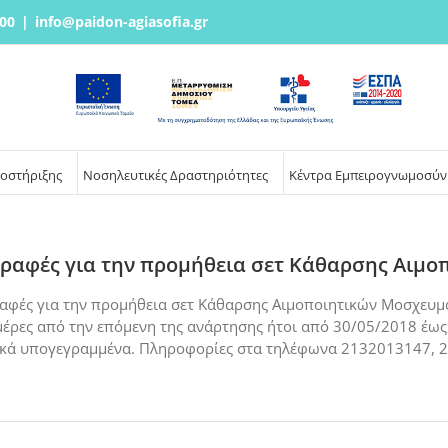
00
|
info@paidon-agiasofia.gr
ποστήριξης
Νοσηλευτικές Δραστηριότητες
Κέντρα Εμπειρογνωμοσύν
γραφές για την προμήθεια σετ Κάθαρσης Αιμ
ραφές για την προμήθεια σετ Κάθαρσης Αιμοποιητικών Μοσχευμά
μέρες από την επόμενη της ανάρτησης ήτοι από 30/05/2018 έως
φιακά υπογεγραμμένα. Πληροφορίες στα τηλέφωνα 2132013147, 