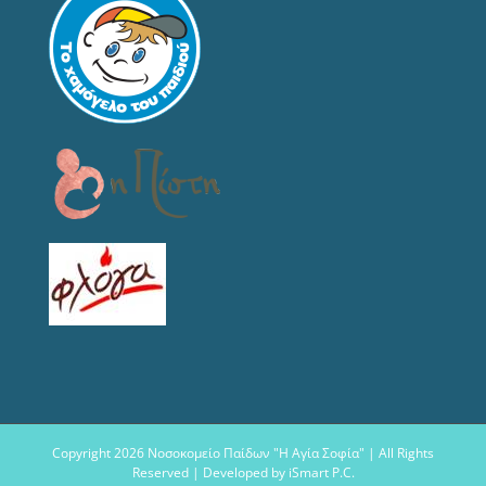
Copyright
2026 Νοσοκομείο Παίδων "Η Αγία Σοφία" | All Rights
Reserved | Developed by
iSmart P.C.