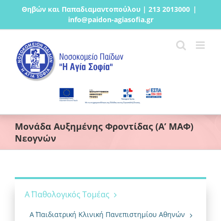
Μετάβαση
Θηβών και Παπαδιαμαντοπούλου | 213 2013000
|
στο
info@paidon-agiasofia.gr
περιεχόμενο
Μονάδα Αυξημένης Φροντίδας (Α’ ΜΑΦ)
Νεογνών
Α΄ Παθολογικός Τομέας
Α΄ Παιδιατρική Κλινική Πανεπιστημίου Αθηνών