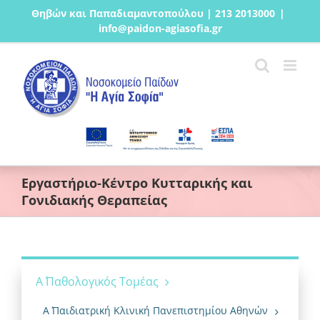
Μετάβαση
Θηβών και Παπαδιαμαντοπούλου | 213 2013000
|
στο
info@paidon-agiasofia.gr
περιεχόμενο
Εργαστήριο-Κέντρο Κυτταρικής και
Γονιδιακής Θεραπείας
Α΄ Παθολογικός Τομέας
Α΄ Παιδιατρική Κλινική Πανεπιστημίου Αθηνών